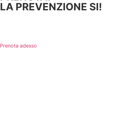
LA PREVENZIONE SI!
Se pensi di avere un calo di udito, prenota
subito un controllo.
È
GRATUITO
Prenota adesso